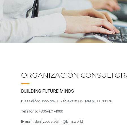
ORGANIZACIÓN CONSULTOR
BUILDING FUTURE MINDS
Dirección:
3655 NW 107 th Ave # 112. MIAMI, FL 33178
Teléfono:
+305-471-4900
E-mail:
denilyacostobfm@bfm.world