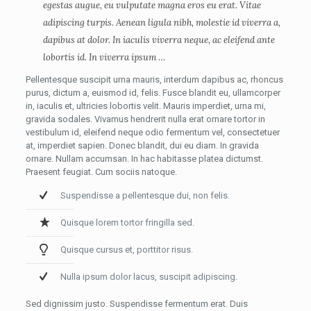
egestas augue, eu vulputate magna eros eu erat. Vitae
adipiscing turpis. Aenean ligula nibh, molestie id viverra a,
dapibus at dolor. In iaculis viverra neque, ac eleifend ante
lobortis id. In viverra ipsum …
Pellentesque suscipit urna mauris, interdum dapibus ac, rhoncus
purus, dictum a, euismod id, felis. Fusce blandit eu, ullamcorper
in, iaculis et, ultricies lobortis velit. Mauris imperdiet, urna mi,
gravida sodales. Vivamus hendrerit nulla erat ornare tortor in
vestibulum id, eleifend neque odio fermentum vel, consectetuer
at, imperdiet sapien. Donec blandit, dui eu diam. In gravida
ornare. Nullam accumsan. In hac habitasse platea dictumst.
Praesent feugiat. Cum sociis natoque.
Suspendisse a pellentesque dui, non felis.
Quisque lorem tortor fringilla sed.
Quisque cursus et, porttitor risus.
Nulla ipsum dolor lacus, suscipit adipiscing.
Sed dignissim justo. Suspendisse fermentum erat. Duis